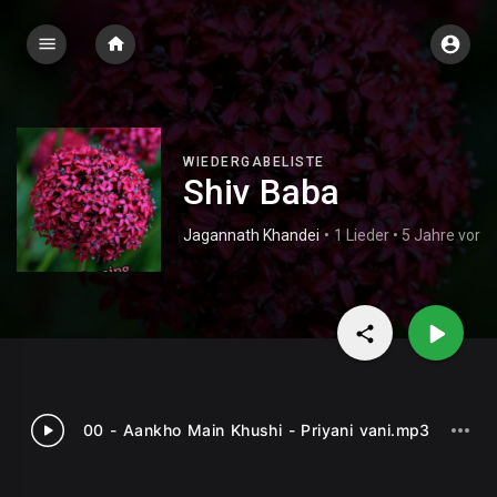
WIEDERGABELISTE
Shiv Baba
Jagannath Khandei
•
1 Lieder • 5 Jahre vor
00 - Aankho Main Khushi - Priyani vani.mp3
1