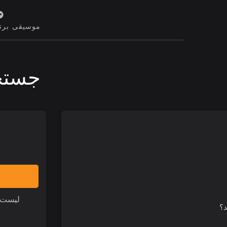
موسیقی برت
جستج
لیست 
د؟
م