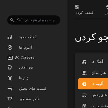
ر
کشف کردن
و کردن
آهنگ جدید
آلبوم ها
BK Classes
آهنگ ها
نور افکن
هنرمندان
ژانرها
آلبوم ها
لیست های پخش
های پخش
تالار مشاهیر
ناسبت ها