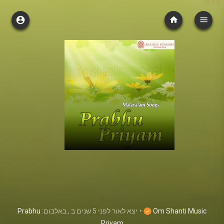
Prabhu
, באלבום:
ב
לפני 5 שנים
יצא לאור
•
Om Shanti Music
Priyam