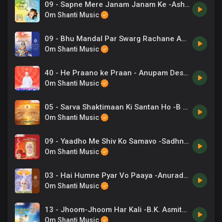
09 - Sapne Mere Janam Janam Ke -Ashok Mohanani .mp3
Om Shanti Music
09 - Bhu Mandal Par Swarg Rachane Aaya -Saurabh .mp3
Om Shanti Music
40 - He Praano ke Praan - Anupam Deshpande, Dilraj Kaur .mp3
Om Shanti Music
05 - Sarva Shaktimaan Ki Santan Ho -B K Asmita .mp3
Om Shanti Music
09 - Yaadho Me Shiv Ko Samavo -Sadhna Sargam .mp3
Om Shanti Music
03 - Hai Humne Pyar Vo Paaya -Anuradha Paudwal .mp3
Om Shanti Music
13 - Jhoom-Jhoom Har Kali -B.K. Asmita, B.K. Siza .mp3
Om Shanti Music