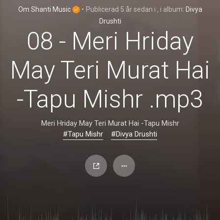
Om Shanti Music
•
Publicerad
5 år sedan
i
, i album:
Divya
Drushti
08 - Meri Hriday
May Teri Murat Hai
-Tapu Mishr .mp3
Meri Hriday May Teri Murat Hai -Tapu Mishr
#Tapu Mishr
#Divya Drushti