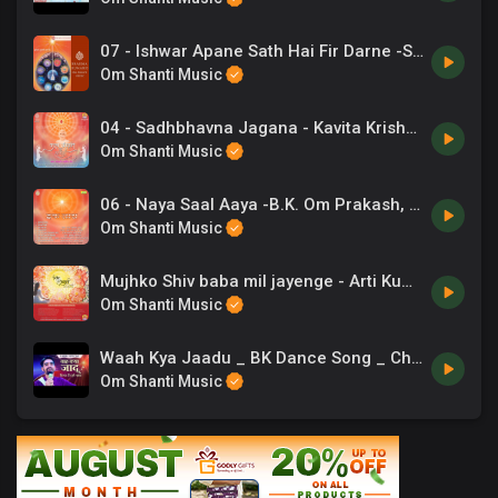
07 - Ishwar Apane Sath Hai Fir Darne -Suresh Wadkar, Shayaj Billoo .mp3
Om Shanti Music
04 - Sadhbhavna Jagana - Kavita Krishnamurthy.mp3
Om Shanti Music
06 - Naya Saal Aaya -B.K. Om Prakash, Chrous .mp3
Om Shanti Music
Mujhko Shiv baba mil jayenge - Arti Kumar
Om Shanti Music
Waah Kya Jaadu _ BK Dance Song _ Chaand Bajaj _ Garba Special _ 10
Om Shanti Music