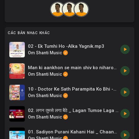
CÁC BẢN NHẠC KHÁC
02 - Ek Tumhi Ho -Alka Yagnik.mp3
Om Shanti Music
Man ki aankhon se main shiv ko niharoongi - Arti Kumar
Om Shanti Music
10 - Doctor Ke Sath Parampita Ko Bhi -Anand Kumar C .mp3
Om Shanti Music
02. लगन तुमसे लगा बैठे _ Lagan Tumse Laga Baithe _ Full Video Song _ Chaand Bajaj
Om Shanti Music
01. Sadiyon Purani Kahani Hai _ Chaand Bajaj _ New BK Song _ सदियों पुरानी कहानी है _ 04
Om Shanti Music