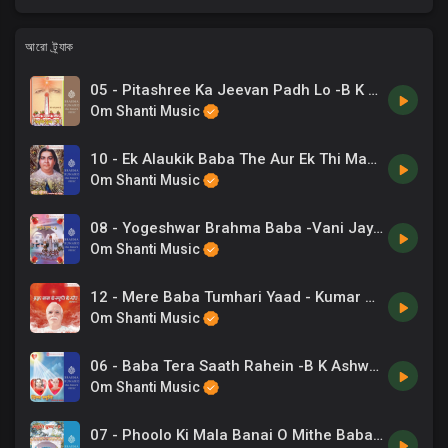
আরো ট্র্যাক
05 - Pitashree Ka Jeevan Padh Lo -B K Asmita .mp3
Om Shanti Music
10 - Ek Alaukik Baba The Aur Ek Thi Maa -B K Asmita .mp3
Om Shanti Music
08 - Yogeshwar Brahma Baba -Vani Jayram .mp3
Om Shanti Music
12 - Mere Baba Tumhari Yaad - Kumar Sanu .mp3
Om Shanti Music
06 - Baba Tera Saath Rahein -B K Ashwani Sudan, Chorus .mp3
Om Shanti Music
07 - Phoolo Ki Mala Banai O Mithe Baba -Shyama Chitar .mp3