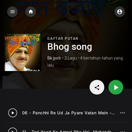
DAFTAR PUTAR
Bhog song
Bk jyoti
•
2 Lagu • 4 bertahun-tahun yang
lalu
06 - Panchhi Re Ud Ja Pyare Vatan Mein -Kavita Krishnamurthy .mp3
1
11 - Teri Yaad Ka Amrut Pite Hai -Mahendra Kapoor .mp3