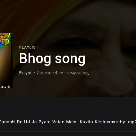
PLAYLIST
Bhog song
Bk jyoti
•
2 песни • 4 лет тому назад
Panchhi Re Ud Ja Pyare Vatan Mein -Kavita Krishnamurthy .mp