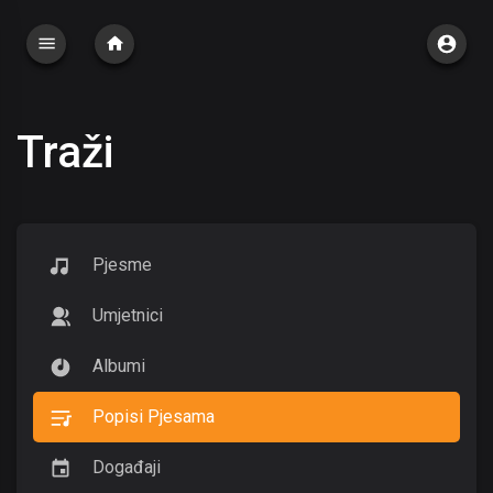
Traži
Pjesme
Umjetnici
Albumi
Popisi Pjesama
Događaji