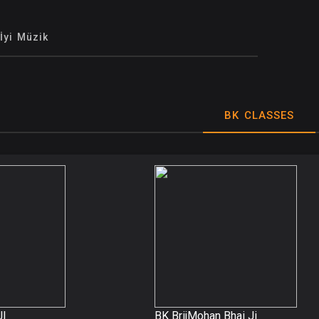
İyi Müzik
BK CLASSES
JI
BK BrijMohan Bhai Ji