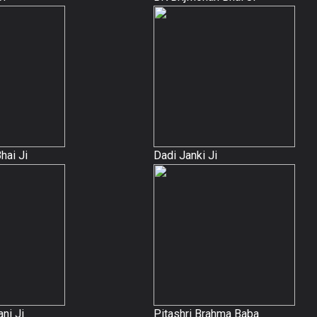
hai Ji
Dadi Janki Ji
ni Ji
Pitashri Brahma Baba