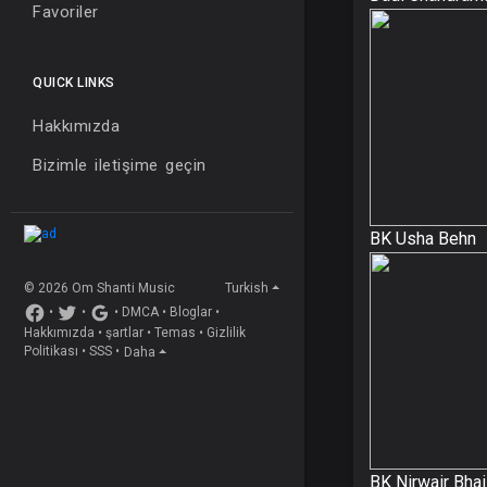
Favoriler
QUICK LINKS
Hakkımızda
Bizimle iletişime geçin
BK Usha Behn
© 2026 Om Shanti Music
Turkish
•
•
•
DMCA
•
Bloglar
•
Hakkımızda
•
şartlar
•
Temas
•
Gizlilik
Politikası
•
SSS
•
Daha
BK Nirwair Bhai 