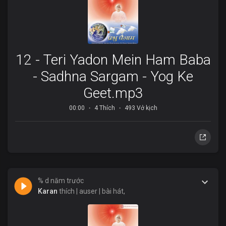
12 - Teri Yadon Mein Ham Baba
- Sadhna Sargam - Yog Ke
Geet.mp3
00:00
4 Thích
493 Vở kịch
% d năm trước
Karan
thích | auser | bài hát,