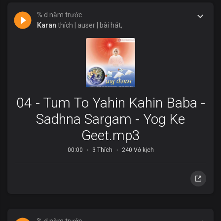
% d năm trước
Karan
thích | auser | bài hát,
04 - Tum To Yahin Kahin Baba -
Sadhna Sargam - Yog Ke
Geet.mp3
00:00
3 Thích
240 Vở kịch