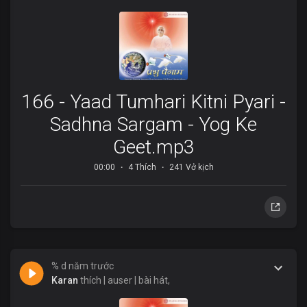
166 - Yaad Tumhari Kitni Pyari -
Sadhna Sargam - Yog Ke
Geet.mp3
00:00
4 Thích
241 Vở kịch
% d năm trước
Karan
thích | auser | bài hát,