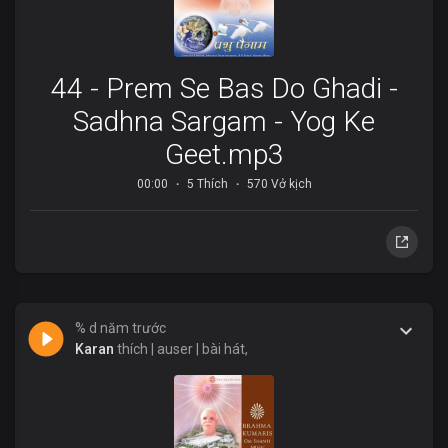
44 - Prem Se Bas Do Ghadi -
Sadhna Sargam - Yog Ke
Geet.mp3
00:00
5 Thích
570 Vở kịch
% d năm trước
Karan
thích | auser | bài hát,