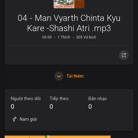
04 - Man Vyarth Chinta Kyu
Kare -Shashi Atri .mp3
00:00
1 Thích
305 Vở kịch
Tải thêm
Người theo dõi
Tiếp theo
Bản nhạc
0
0
0
Nam giới