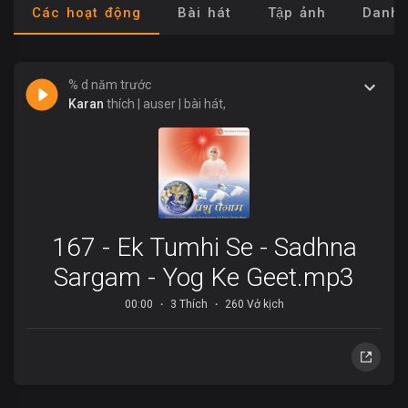
Các hoạt động
Bài hát
Tập ảnh
Danh 
% d năm trước
Karan
thích | auser | bài hát,
167 - Ek Tumhi Se - Sadhna
Sargam - Yog Ke Geet.mp3
00:00
3 Thích
260 Vở kịch