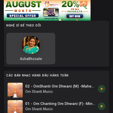
NGHỆ SĨ ĐỂ THEO DÕI
AshaBhosale
CÁC BẢN NHẠC HÀNG ĐẦU HÀNG TUẦN
02 - OmShanti Om Dhwani (M) -Mahendra Kapoor .mp3
Om Shanti Music
01 - Om Chanting Om Dhwani (F) -Minu Purushottam .mp3
Om Shanti Music