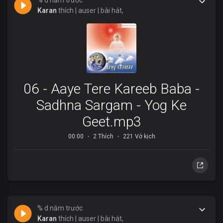
% d năm trước
Karan
thích | auser | bài hát,
06 - Aaye Tere Kareeb Baba -
Sadhna Sargam - Yog Ke
Geet.mp3
00:00
2 Thích
221 Vở kịch
% d năm trước
Karan
thích | auser | bài hát,