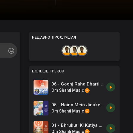
НЕДАВНО ПРОСЛУШАЛ
БОЛЬШЕ ТРЕКОВ
06 - Goonj Raha Dharti Akaash -B.K. Puneet .mp3
Om Shanti Music
05 - Naino Mein Jinake Ruhani Moorat -Aditi Paul .mp3
Om Shanti Music
01 - Bhrukuti Ki Kutiya Mein Bethe Hi Bethe -Kavita Krishnamurthy .mp3
Om Shanti Music