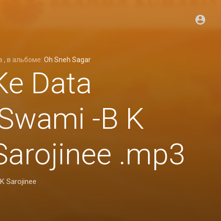
в
, в альбоме:
Oh Sneh Sagar
Ke Data
Swami -B K
Sarojinee .mp3
K Sarojinee