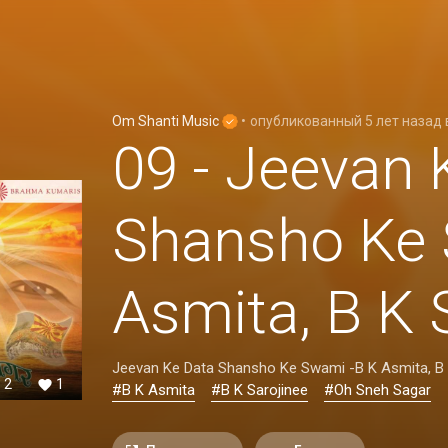
Om Shanti Music
•
опубликованный
5 лет назад
09 - Jeevan 
Shansho Ke 
Asmita, B K 
Jeevan Ke Data Shansho Ke Swami -B K Asmita, B 
2
1
#B K Asmita
#B K Sarojinee
#Oh Sneh Sagar