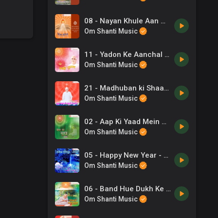
08 - Nayan Khule Aan Mile Samne -B K Satish .mp3
Om Shanti Music
11 - Yadon Ke Aanchal Mein -Chaula Sodha .mp3
Om Shanti Music
21 - Madhuban ki Shaan Ho - Meenu Purshottam .mp3
Om Shanti Music
02 - Aap Ki Yaad Mein Hum Baba -Madhav .mp3
Om Shanti Music
05 - Happy New Year - BK Dr. Damini .mp3
Om Shanti Music
06 - Band Hue Dukh Ke Darwaje -Sadhana Sargam .mp3
Om Shanti Music