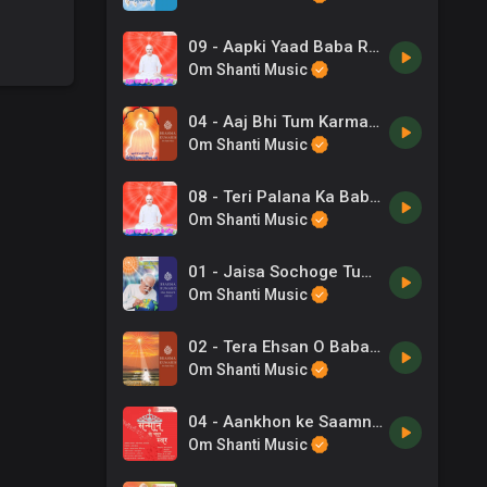
09 - Aapki Yaad Baba Reh-Reh - Pankaj Udhas,Sadhna Sargam .mp3
Om Shanti Music
04 - Aaj Bhi Tum Karma Apna Kar Rahein -Jyoti Gokarna .mp3
Om Shanti Music
08 - Teri Palana Ka Baba - Suresh Wadkar, Sadhna Sargam .mp3
Om Shanti Music
01 - Jaisa Sochoge Tum Vaisa Ban Jaoge -Harish Moyal .mp3
Om Shanti Music
02 - Tera Ehsan O Baba Kabhi Na Bhul -Sadhana Sargam, Om Vyas .mp3
Om Shanti Music
04 - Aankhon ke Saamne -Palak Muchhal .mp3
Om Shanti Music