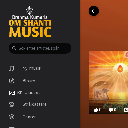
Ny musik
Album
BK Classes
Strålkastare
0
0
Genrer