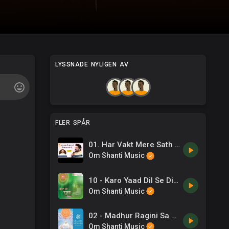
LYSSNADE NYLIGEN AV
FLER SPÅR
01. Har Vakt Mere Sath Ho हर वक्त मेरे साथ हो ...Lyricist _ BK CA Lalit Inani, Singer_ Harish Moyal
Om Shanti Music
10 - Karo Yaad Dil Se Dilaram Ko (M) -Sangram .mp3
Om Shanti Music
02 - Madhur Ragini Sa Tera Pyar Baba -Alka Yagnik .mp3
Om Shanti Music