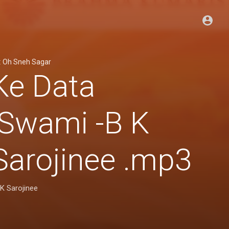
:
Oh Sneh Sagar
Ke Data
Swami -B K
Sarojinee .mp3
K Sarojinee