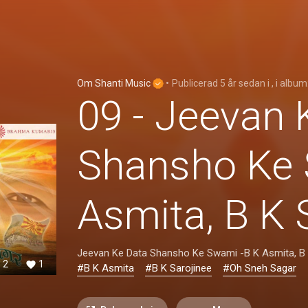
Om Shanti Music
•
Publicerad
5 år sedan
i
, i album
09 - Jeevan 
Shansho Ke 
Asmita, B K 
Jeevan Ke Data Shansho Ke Swami -B K Asmita, B 
2
1
#B K Asmita
#B K Sarojinee
#Oh Sneh Sagar