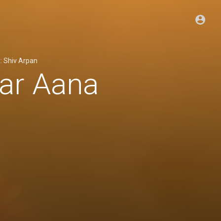
t:
Shiv Arpan
ar Aana