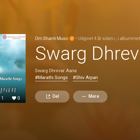
Om Shanti Music
•
Udgivet
4 år siden
i
, i albumme
Swarg Dhrev
Swarg Dhrevar Aana
#Marathi Songs
#Shiv Arpan
Del
Mere
1
0