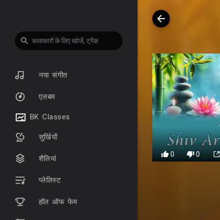
नया संगीत
एलबम
BK Classes
सुर्खियों
0
0
शैलियां
प्लेलिस्ट
हॉल ऑफ फेम