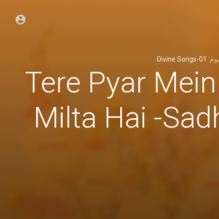
Divine Songs-01
, وم
04 - Tere Pyar Me
Milta Hai -Sa