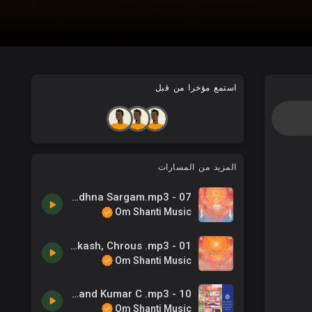
استمع مؤخرا من قبل
المزيد من المسارات
07 - Swarnim Yug Main Karein - Sadhna Sargam.mp3
Om Shanti Music
01 - Sanso Ki Sargam -B.K. Om Prakash, Chrous .mp3
Om Shanti Music
10 - Doctor Ke Sath Parampita Ko Bhi -Anand Kumar C .mp3
Om Shanti Music