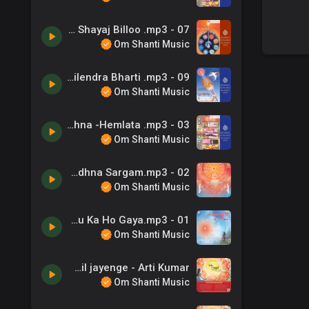
07 - Ishwar Apane Sath Hai Fir Darne -Suresh Wadkar, Shayaj Billoo .mp3
Om Shanti Music
09 - Jagmag Karti Ek Jyoti -Shailendra Bharti .mp3
Om Shanti Music
03 - Mera Koun Khabhi Na Kehna -Hemlata .mp3
Om Shanti Music
02 - Kala Vahi Jo Bhala Kare - Suresh Wadkar, Sadhna Sargam.mp3
Om Shanti Music
01 - Ye Jeevan Prabhu Ka Ho Gaya - B.K. Damini - Ye Jeevan Prabhu Ka Ho Gaya.mp3
Om Shanti Music
Mujhko Shiv baba mil jayenge - Arti Kumar
Om Shanti Music