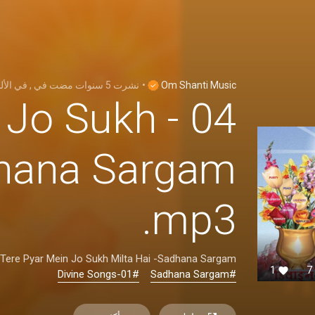
في الألب:
في
5 سنوات مضت
نشرت
•
Om Shanti Music
in Jo Sukh
dhana Sargam
.mp3
Tere Pyar Mein Jo Sukh Milta Hai -Sadhana Sargam
1
7
#Divine Songs-01
#Sadhana Sargam