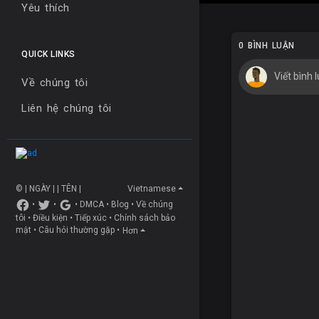
Yêu thích
0 BÌNH LUẬN
QUICK LINKS
Về chúng tôi
Liên hệ chúng tôi
© | NGÀY | | TÊN |
Vietnamese
•
•
•
DMCA
•
Blog
•
Về chúng
tôi
•
Điều kiện
•
Tiếp xúc
•
Chính sách bảo
mật
•
Câu hỏi thường gặp
•
Hơn