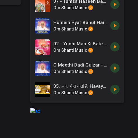
07 - Tumsa Haseen Baba -Mahendra Kapoor .mp3
Om Shanti Music
Humein Pyar Bahut Hai Dadi Se - Brahma Kumaris
Om Shanti Music
02 - Yunhi Man Ki Bate Tumse Karu -B K Dr Dilip Nagle .mp3
Om Shanti Music
O Meethi Dadi Gulzar - BK Yug Ratan
Om Shanti Music
05. हवाएं गीत गाती है..Havaye geet gati hai, Lyricist_ BK CA Lalit Inani, Singer_ BK Reena
Om Shanti Music