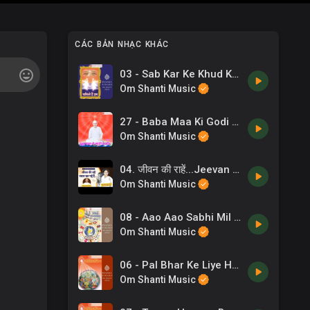
CÁC BẢN NHẠC KHÁC
03 - Sab Kar Ke Khud Ko Chhipaya -Shail Bhama .mp3
Om Shanti Music
27 - Baba Maa Ki Godi Mein - Meenu Purshottam .mp3
Om Shanti Music
04. जीवन की राहें...Jeevan Ki Rahe lyricist_ BK CA Lalit Inani Singer_ BK Reena Music_Rajesh Jha
Om Shanti Music
08 - Aao Aao Sabhi Mil Ke Nar Nari .mp3
Om Shanti Music
06 - Pal Bhar Ke Liye Hai -Usha Mangeshkar .mp3
Om Shanti Music