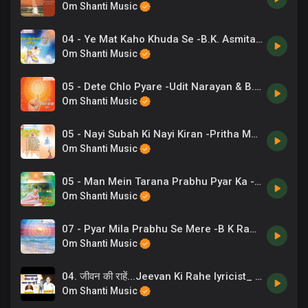
Om Shanti Music
04 - Ye Mat Kaho Khuda Se -B.K. Asmita .mp3
Om Shanti Music
05 - Dete Chlo Pyare -Udit Narayan & B.K. Asmita .mp3
Om Shanti Music
05 - Nayi Subah Ki Nayi Kiran -Pritha Majumdar .mp3
Om Shanti Music
05 - Man Mein Tarana Prabhu Pyar Ka -Udit Narayan .mp3
Om Shanti Music
07 - Pyar Mila Prabhu Se Mere -B K Ramesh .mp3
Om Shanti Music
04. जीवन की राहें...Jeevan Ki Rahe lyricist_ BK CA Lalit Inani Singer_ BK Reena Music_Rajesh Jha
Om Shanti Music