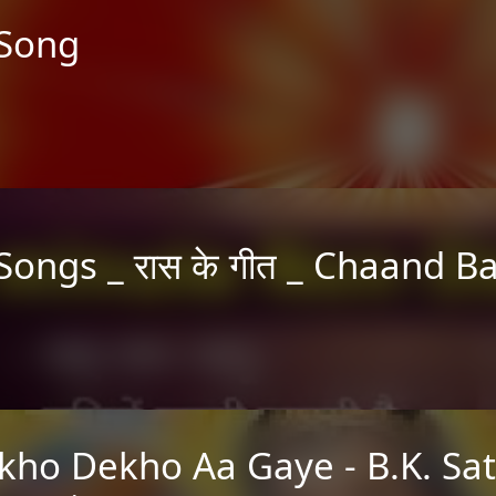
 Song
ongs _ रास के गीत _ Chaand Ba
kho Dekho Aa Gaye - B.K. Sat