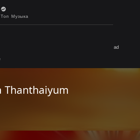
Топ Музыка
е
 Thanthaiyum