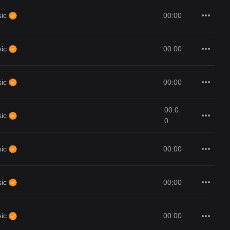
00:00
sic
00:00
sic
00:00
sic
00:0
sic
0
00:00
sic
00:00
sic
00:00
sic