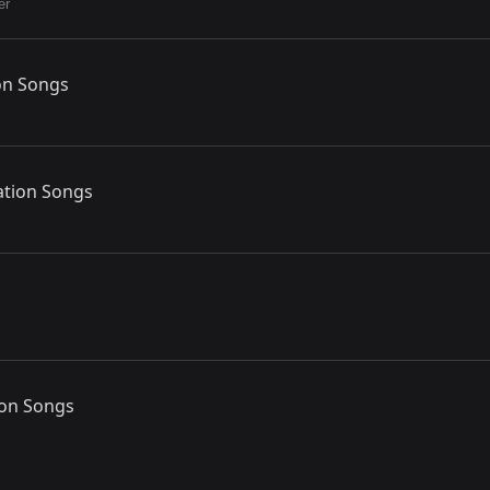
er
on Songs
ation Songs
ion Songs