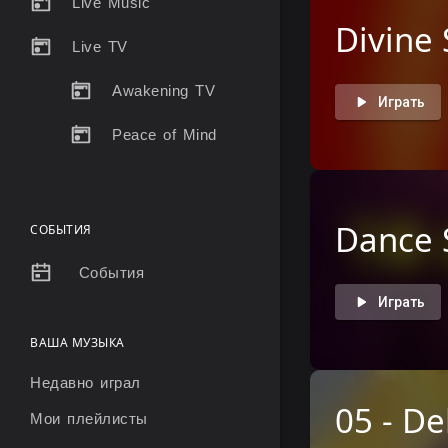
Live Music
Divine
Live TV
Awakening TV
Играть
Peace of Mind
Dance S
СОБЫТИЯ
События
Играть
ВАША МУЗЫКА
Недавно играл
05 - De
Мои плейлисты