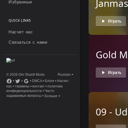
Janmas
Избранные
QUICK LINKS
Играть
Насчет нас
Связаться с нами
Gold M
Играть
© 2026 Om Shanti Music
Russian
•
•
•
DMCA
•
Блоги
•
Насчет
нас
•
термины
•
контакт
•
политика
конфиденциальности
•
Часто
задаваемые вопросы
•
Больше
09 - Ud