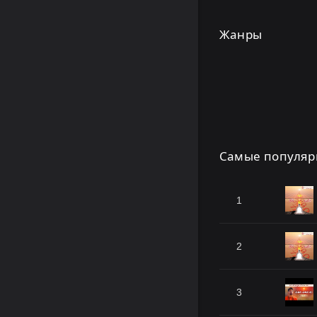
Жанры
Самые популяр
1
2
3