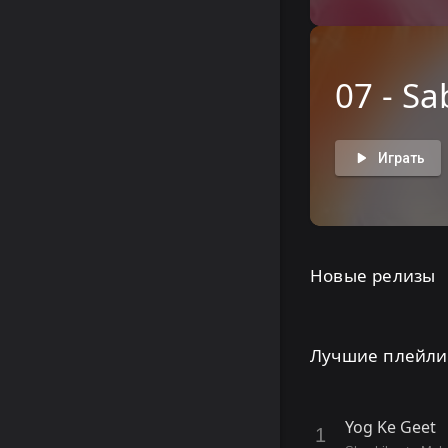
07 - S
Играть
Новые релизы
Лучшие плейли
Yog Ke Geet