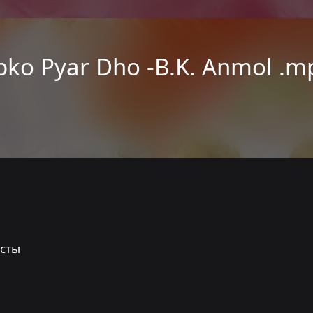
abko Pyar Dho -B.K. Anmol .m
сты