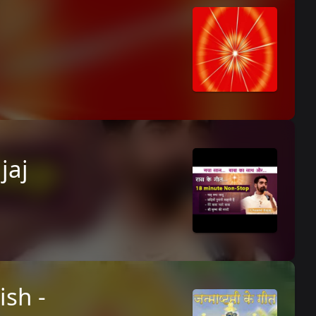
jaj
ish -