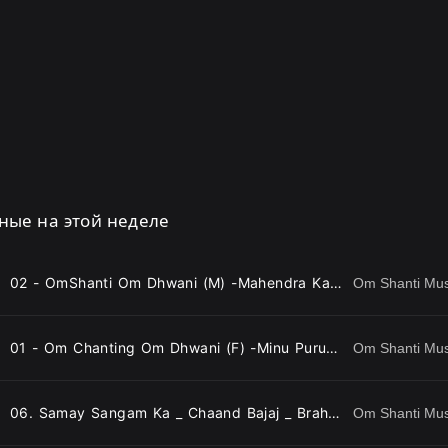
ные на этой неделе
02 - OmShanti Om Dhwani (M) -Mahendra Kapoor .mp3
Om Shanti Mu
01 - Om Chanting Om Dhwani (F) -Minu Purushottam .mp3
Om Shanti Mu
06. Samay Sangam Ka _ Chaand Bajaj _ Brahmakumaris _ New Bk Songs _ 13
Om Shanti Mu