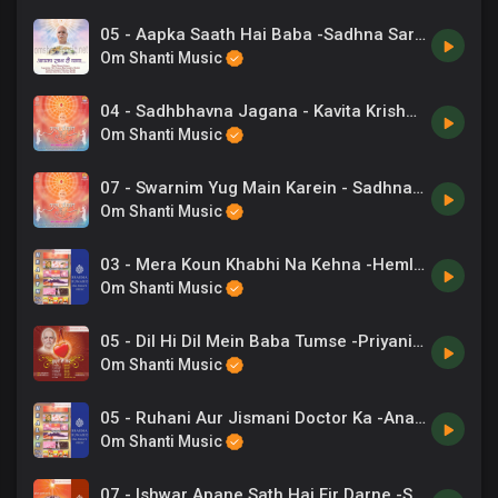
05 - Aapka Saath Hai Baba -Sadhna Sargam, Hemant Acharya.mp3
Om Shanti Music
04 - Sadhbhavna Jagana - Kavita Krishnamurthy.mp3
Om Shanti Music
07 - Swarnim Yug Main Karein - Sadhna Sargam.mp3
Om Shanti Music
03 - Mera Koun Khabhi Na Kehna -Hemlata .mp3
Om Shanti Music
05 - Dil Hi Dil Mein Baba Tumse -Priyani Vani .mp3
Om Shanti Music
05 - Ruhani Aur Jismani Doctor Ka -Anand Kumar C, Chorus .mp3
Om Shanti Music
07 - Ishwar Apane Sath Hai Fir Darne -Suresh Wadkar, Shayaj Billoo .mp3