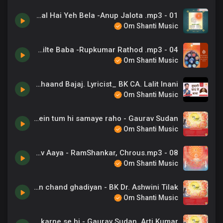
01 - Mangal Mangal Hai Yeh Bela -Anup Jalota .mp3
Om Shanti Music
04 - Roj Sawere Humko Milte Baba -Rupkumar Rathod .mp3
Om Shanti Music
Qawwali - Tumhaari Yaad Se Baba...Singer_ Chaand Bajaj. Lyricist_ BK CA. Lalit Inani
Om Shanti Music
Meri yadon mein tum hi samaye raho - Gaurav Sudan
Om Shanti Music
08 - Kala Mahotsav Aaya - RamShankar, Chrous.mp3
Om Shanti Music
Jeevan mein chand ghadiyan - BK Dr. Ashwini Tilak
Om Shanti Music
Sabki bhalayee karne se hi - Gaurav Sudan, Arti Kumar