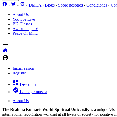
•
•
•
DMCA
•
Blogs
•
Sobre nosotros
•
Condiciones
•
Con
About Us
Youtube Live
BK Classes
Awakening TV
Peace Of Mind
Iniciar sesión
Registro
Descubrir
La mejor música
About Us
The Brahma Kumaris World Spiritual University
is a unique Vish
international recognition working at all levels of society for positiv