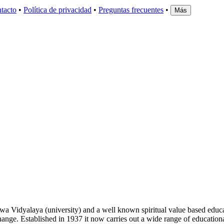
tacto
•
Política de privacidad
•
Preguntas frecuentes
•
Más
wa Vidyalaya (university) and a well known spiritual value based educa
e change. Established in 1937 it now carries out a wide range of educat