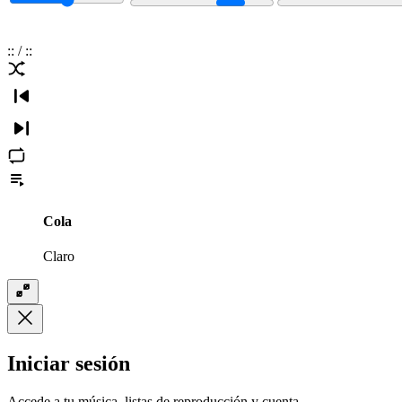
:
:
/
:
:
Cola
Claro
Iniciar sesión
Accede a tu música, listas de reproducción y cuenta.